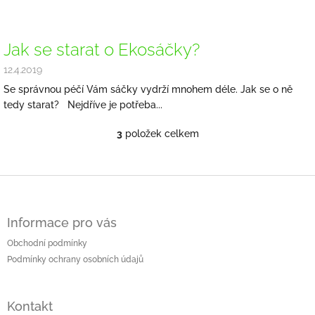
Jak se starat o Ekosáčky?
12.4.2019
Se správnou péčí Vám sáčky vydrží mnohem déle. Jak se o ně
tedy starat? Nejdříve je potřeba...
3
položek celkem
O
v
l
á
Z
d
á
a
p
c
Informace pro vás
a
í
t
Obchodní podmínky
p
í
r
Podmínky ochrany osobních údajů
v
k
y
Kontakt
v