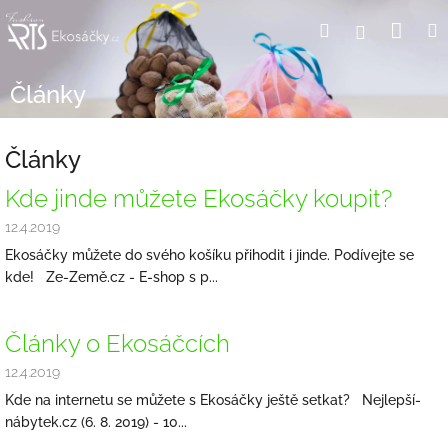
Přejít
Nák
Hledat
Přihlášení
na
obsah
koší
Články
Články
V
Kde jinde můžete Ekosáčky koupit?
ý
12.4.2019
p
i
Ekosáčky můžete do svého košíku přihodit i jinde. Podívejte se
s
kde! Ze-Země.cz - E-shop s p...
č
l
Články o Ekosáčcích
á
n
12.4.2019
k
Kde na internetu se můžete s Ekosáčky ještě setkat? Nejlepší-
ů
nábytek.cz (6. 8. 2019) - 10...